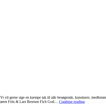
Vi vil gerne sige en kæmpe tak til alle besøgende, kunstnere, medlemmer
Sommerferie
af: Søren Friis & Lars Brorson Fich God…
Continue reading