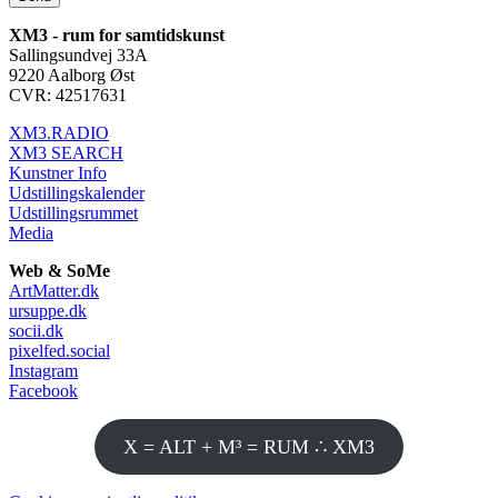
XM3 - rum for samtidskunst
Sallingsundvej 33A
9220 Aalborg Øst
CVR: 42517631
XM3.RADIO
XM3 SEARCH
Kunstner Info
Udstillingskalender
Udstillingsrummet
Media
Web & SoMe
ArtMatter.dk
ursuppe.dk
socii.dk
pixelfed.social
Instagram
Facebook
X = ALT + M³ = RUM ∴ XM3