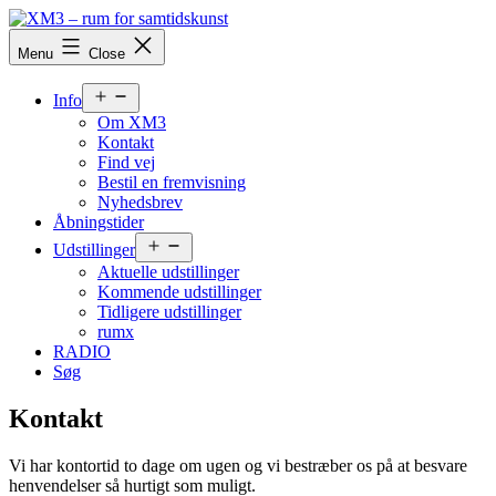
Skip
to
XM3
Menu
Close
content
-
rum
Open
for
Info
menu
samtidskunst
Om XM3
Kontakt
Find vej
Bestil en fremvisning
Nyhedsbrev
Åbningstider
Open
Udstillinger
menu
Aktuelle udstillinger
Kommende udstillinger
Tidligere udstillinger
rumx
RADIO
Søg
Kontakt
Vi har kontortid to dage om ugen og vi bestræber os på at besvare
henvendelser så hurtigt som muligt.