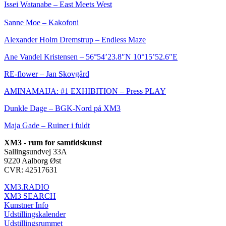
Issei Watanabe – East Meets West
Sanne Moe – Kakofoni
Alexander Holm Dremstrup – Endless Maze
Ane Vandel Kristensen – 56°54’23.8″N 10°15’52.6″E
RE-flower – Jan Skovgård
AMINAMAIJA: #1 EXHIBITION – Press PLAY
Dunkle Dage – BGK-Nord på XM3
Maja Gade – Ruiner i fuldt
XM3 - rum for samtidskunst
Sallingsundvej 33A
9220 Aalborg Øst
CVR: 42517631
XM3.RADIO
XM3 SEARCH
Kunstner Info
Udstillingskalender
Udstillingsrummet