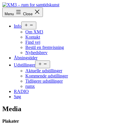
Skip
to
XM3
Menu
Close
content
-
rum
Open
for
Info
menu
samtidskunst
Om XM3
Kontakt
Find vej
Bestil en fremvisning
Nyhedsbrev
Åbningstider
Open
Udstillinger
menu
Aktuelle udstillinger
Kommende udstillinger
Tidligere udstillinger
rumx
RADIO
Søg
Media
Plakater