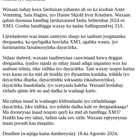
Waxaan nahay koox farshaxan-yahanno ah oo ka kooban Anne
Vemming, Sara Hagins, iyo Hanne Skjold hvor Knudsen. Waxaan
qaban doonnaa bandhig farshaxaneed bisha Sebtembar 2024 ee
XM3. Goobta bandhigga waxay ku taalaa Sallingsundvej 33A.
Ujeedadeenu waa inaan sameyno shaqo ku saabsan joogitaanka
deegaanka, ka qaybgalka hawlaha XM3, agabka waara, iyo
horumarinta farsamooyinka dayactirka.
Sidaas darteed, waxaan raadineynaa caawimaad kuwa deggan
deegaanka, iyadoo rajada ay tahay inaad adigu taqaanno wax ku
saabsan tolista, isku xidhka iyo dayactirka. Tani waxay noqon kartaa
wax kasta oo ka mid ah tixidda iyo diyaarinta kuulaha, tolidda iyo
dayactirka dharka, dayactiridda soksaanta (skaalsooyinka),
dayactirka baaskiilada, iyo waxyaala kaleba. Waxaad leedahay
xirfado qiimo leh oo aad dadka la wadaagi karto.
Ma rabtaa inaad la wadaagto khibradaada iyo xirfadahaaga
dayactirka, isku xidhka, iyo tolidda dadka kale ee deegaankaaga?
Ma dooneysaa inaad noqoto qayb ka mid ah bandhiga XM3?
Haddii haa eey tahay, fadlan nala soo xiriir. Waxaan rajeyneynaa
inaan jawaab kaa maqalno.
Deadline (waqtiga kama dambeeysta): 18-ka Agoosto 2024,