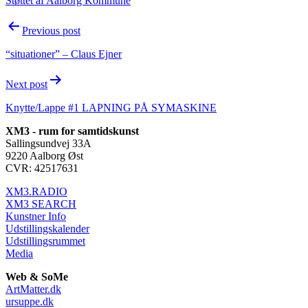
Støttet af Aalborg Kommune
Post
Previous post
navigation
“situationer” – Claus Ejner
Next post
Knytte/Lappe #1 LAPNING PÅ SYMASKINE
XM3 - rum for samtidskunst
Sallingsundvej 33A
9220 Aalborg Øst
CVR: 42517631
XM3.RADIO
XM3 SEARCH
Kunstner Info
Udstillingskalender
Udstillingsrummet
Media
Web & SoMe
ArtMatter.dk
ursuppe.dk