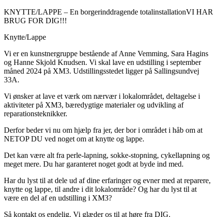
KNYTTE/LAPPE – En borgerinddragende totalinstallationVI HAR
BRUG FOR DIG!!!
Knytte/Lappe
Vi er en kunstnergruppe bestående af Anne Vemming, Sara Hagins
og Hanne Skjold Knudsen. Vi skal lave en udstilling i september
måned 2024 på XM3. Udstillingsstedet ligger på Sallingsundvej
33A.
Vi ønsker at lave et værk om nærvær i lokalområdet, deltagelse i
aktiviteter på XM3, bæredygtige materialer og udvikling af
reparationsteknikker.
Derfor beder vi nu om hjælp fra jer, der bor i området i håb om at
NETOP DU ved noget om at knytte og lappe.
Det kan være alt fra perle-lapning, sokke-stopning, cykellapning og
meget mere. Du har garanteret noget godt at byde ind med.
Har du lyst til at dele ud af dine erfaringer og evner med at reparere,
knytte og lappe, til andre i dit lokalområde? Og har du lyst til at
være en del af en udstilling i XM3?
Så kontakt os endelig. Vi glæder os til at høre fra DIG.