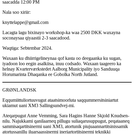
saacadda 12:00 PM
Nala soo xiriir:
knyttelappe@gmail.com
Lacagta lagu bixinayo workshop-ka waa 2500 DKK waxayna
soconaysaa qiyaastii 2-3 saacadood.
Waqtiga: Sebtembar 2024.
Waxaan ku dhiirrigelineynaa qof kasta oo deegaanka ku sugan,
iyadoon loo eegin asalkiisa, inuu codsado. Waxaan taageero ka
helnay Kvarterværkstedet Aalborg Municipality iyo Sanduuqa
Horumarinta Dhaqanka ee Gobolka North Jutland.
GRØNLANDSK
Eqqumiittuliortuuvugut ataatsimoorluta saqqummersitsiniartut
ukiamut uani XM3 Sallingsundvej-mi.
Ateqarpugut Anne Vemming, Sara Hagins Hanne Skjold Knudsen-
nilu. Najukkami qanilaarneq pillugu suliaqarusuppugut, peqataaneq
sammisaqartitsinermi uani XM3, atortunik piujuaannartitsinissamik
atortussanillu iluarsaassinermi ineriartortitsinermi teknikki