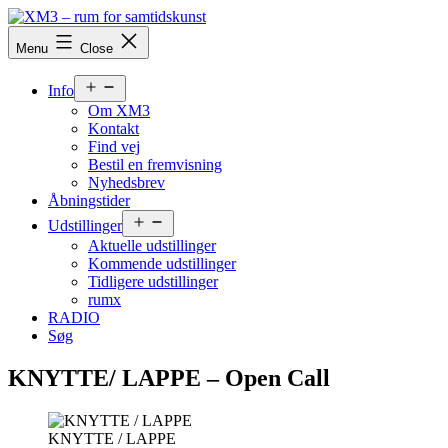
Skip
to
XM3
Menu
Close
content
-
rum
Open
for
Info
menu
samtidskunst
Om XM3
Kontakt
Find vej
Bestil en fremvisning
Nyhedsbrev
Åbningstider
Open
Udstillinger
menu
Aktuelle udstillinger
Kommende udstillinger
Tidligere udstillinger
rumx
RADIO
Søg
KNYTTE/ LAPPE – Open Call
KNYTTE / LAPPE