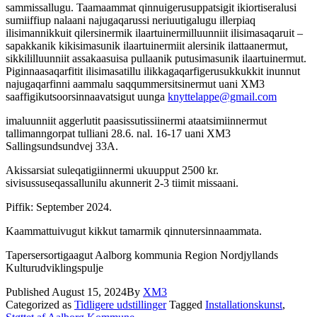
sammissallugu. Taamaammat qinnuigerusuppatsigit ikiortiseralusi
sumiiffiup nalaani najugaqarussi neriuutigalugu illerpiaq
ilisimannikkuit qilersinermik ilaartuinermilluunniit ilisimasaqaruit –
sapakkanik kikisimasunik ilaartuinermiit alersinik ilattaanermut,
sikkililluunniit assakaasuisa pullaanik putusimasunik ilaartuinermut.
Piginnaasaqarfitit ilisimasatillu ilikkagaqarfigerusukkukkit inunnut
najugaqarfinni aammalu saqqummersitsinermut uani XM3
saaffigikutsoorsinnaavatsigut uunga
knyttelappe@gmail.com
imaluunniit aggerlutit paasissutissiinermi ataatsimiinnermut
tallimanngorpat tulliani 28.6. nal. 16-17 uani XM3
Sallingsundsundvej 33A.
Akissarsiat suleqatigiinnermi ukuupput 2500 kr.
sivisussuseqassallunilu akunnerit 2-3 tiimit missaani.
Piffik: September 2024.
Kaammattuivugut kikkut tamarmik qinnutersinnaammata.
Tapersersortigaagut Aalborg kommunia Region Nordjyllands
Kulturudviklingspulje
Published
August 15, 2024
By
XM3
Categorized as
Tidligere udstillinger
Tagged
Installationskunst
,