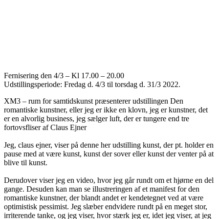
Fernisering den 4/3 – Kl 17.00 – 20.00
Udstillingsperiode: Fredag d. 4/3 til torsdag d. 31/3 2022.
XM3 – rum for samtidskunst præsenterer udstillingen Den
romantiske kunstner, eller jeg er ikke en klovn, jeg er kunstner, det
er en alvorlig business, jeg sælger luft, der er tungere end tre
fortovsfliser af Claus Ejner
Jeg, claus ejner, viser på denne her udstilling kunst, der pt. holder en
pause med at være kunst, kunst der sover eller kunst der venter på at
blive til kunst.
Derudover viser jeg en video, hvor jeg går rundt om et hjørne en del
gange. Desuden kan man se illustreringen af et manifest for den
romantiske kunstner, der blandt andet er kendetegnet ved at være
optimistisk pessimist. Jeg slæber endvidere rundt på en meget stor,
irriterende tanke, og jeg viser, hvor stærk jeg er, idet jeg viser, at jeg