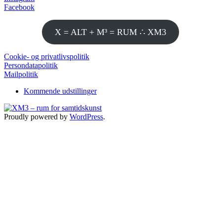
Facebook
X = ALT + M³ = RUM ∴ XM3
Cookie- og privatlivspolitik
Persondatapolitik
Mailpolitik
Kommende udstillinger
Proudly powered by
WordPress
.