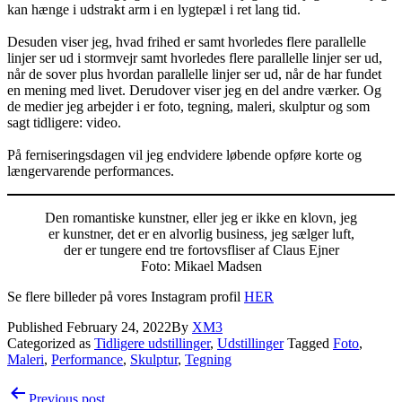
kan hænge i udstrakt arm i en lygtepæl i ret lang tid.
Desuden viser jeg, hvad frihed er samt hvorledes flere parallelle
linjer ser ud i stormvejr samt hvorledes flere parallelle linjer ser ud,
når de sover plus hvordan parallelle linjer ser ud, når de har fundet
en mening med livet. Derudover viser jeg en del andre værker. Og
de medier jeg arbejder i er foto, tegning, maleri, skulptur og som
sagt tidligere: video.
På ferniseringsdagen vil jeg endvidere løbende opføre korte og
længervarende performances.
Den romantiske kunstner, eller jeg er ikke en klovn, jeg
er kunstner, det er en alvorlig business, jeg sælger luft,
der er tungere end tre fortovsfliser af Claus Ejner
Foto: Mikael Madsen
Se flere billeder på vores Instagram profil
HER
Published
February 24, 2022
By
XM3
Categorized as
Tidligere udstillinger
,
Udstillinger
Tagged
Foto
,
Maleri
,
Performance
,
Skulptur
,
Tegning
Post
Previous post