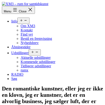
Skip
to
XM3
Menu
Close
content
-
rum
Open
for
Info
menu
samtidskunst
Om XM3
Kontakt
Find vej
Bestil en fremvisning
Nyhedsbrev
Åbningstider
Open
Udstillinger
menu
Aktuelle udstillinger
Kommende udstillinger
Tidligere udstillinger
rumx
RADIO
Søg
Den romantiske kunstner, eller jeg er ikke
en klovn, jeg er kunstner, det er en
alvorlig business, jeg sælger luft, der er