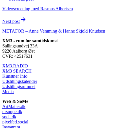
navigation
Videoscreening med Rasmus Albertsen
Next post
METAFOR – Anne Vemming & Hanne Skjold Knudsen
XM3 - rum for samtidskunst
Sallingsundvej 33A
9220 Aalborg Øst
CVR: 42517631
XM3.RADIO
XM3 SEARCH
Kunstner Info
Udstillingskalender
Udstillingsrummet
Media
Web & SoMe
ArtMatter.dk
ursuppe.dk
socii.dk
pixelfed.social
Instagram