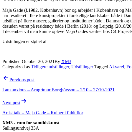
Maja Gade (f.1982, København) bor og arbejder i København og Malmø.
har resulteret i flere kunstprojekter i forskellige landskaber både i
udstillet på flere museer, gallerier og institutioner både i Danmar
desuden været på residency både i Berlin (2018) og Leipzig (2018/20
I december vil man kunne opleve Maja Gades værker hos C4-Project
Udstillingen er støttet af
Published
October 20, 2021
By
XM3
Categorized as
Tidligere udstillinger
,
Udstillinger
Tagged
Akvarel
,
Fo
Post
Previous post
navigation
I am anxious – Arngrímur Borgþórsson – 2/10 – 27/10-2021
Next post
Artist talk – Maja Gade – Ruiner i fuldt flor
XM3 - rum for samtidskunst
Sallingsundvej 33A