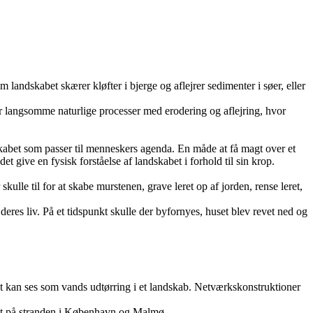
andskabet skærer kløfter i bjerge og aflejrer sedimenter i søer, eller
 er langsomme naturlige processer med erodering og aflejring, hvor
skabet som passer til menneskers agenda. En måde at få magt over et
 give en fysisk forståelse af landskabet i forhold til sin krop.
ulle til for at skabe murstenen, grave leret op af jorden, rense leret,
es liv. På et tidspunkt skulle der byfornyes, huset blev revet ned og
ret kan ses som vands udtørring i et landskab. Netværkskonstruktioner
det på stranden i København og Malmø.