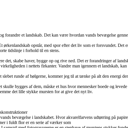
 og forandre et landskab. Det kan være hvordan vands bevægelse gennem l
r. Et ørkenlandskab opstår, med spor efter det liv som er forsvundet. Det
te tidslinje i forhold til en stens.
re det, skabe haver, bygge op og rive ned. Det er forandringer af land
irkeligheden i nettets firkanter. Vandre man igennem et landskab, kan det
slebet runde af bølgerne, kommer jeg til at tænke på alt den energi der sk
t skulle bygges af dem, måske et hus hvor mennesker boede og levede der
emme det lille stykke mursten for at give det nyt liv.
kskonstruktioner
erer vands bevægelse i landskabet. Hvor akvarelfarvens udtørring på papi
er i fuldt flor er en serie af værker som
t. I samspil med fotogravurerne er en stenhave af murstens stykker fun