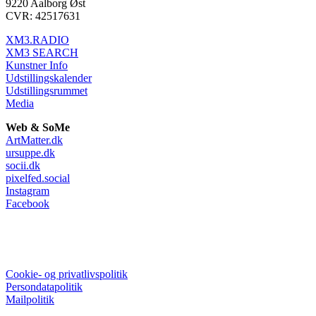
9220 Aalborg Øst
CVR: 42517631
XM3.RADIO
XM3 SEARCH
Kunstner Info
Udstillingskalender
Udstillingsrummet
Media
Web & SoMe
ArtMatter.dk
ursuppe.dk
socii.dk
pixelfed.social
Instagram
Facebook
Cookie- og privatlivspolitik
Persondatapolitik
Mailpolitik