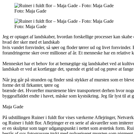
Foto: Maja Gade
Foto: Maja Gade
Jeg er optaget af landskaber, hvordan forskellige processer kan skabe
hvad der sker med et landskab
hvis vandet forsvinder, så søer og floder tørrer ud og livet forsvinde
forandringerne sker over millioner af år. Et menneske har en relative kor
Mennesket har et behov for at bemægtige sig landskabet ved at kultive
landskab er ved at kortlægge det, spænde et grid ud og prøve at fange v
Når jeg går på stranden og finder små stykker af mursten som er blevet 
forme det til firkanter, tørre og
brænde det. Hvorefter murstenene blev transporteret derhen hvor noge
byggeaffaldet endte i havet, måske som kystsikring. Jeg får lyst til at g
Maja Gade
På udstillingen Ruiner i fuldt flor vises værkerne Aflejringer, Netvær
og Ruiner i fuldt flor. Aflejringer er en serie af akvareller som imit
er en skulptur som tager udgangspunkt i nettet som æstetisk form. Ruin
består af syv fotogravure trykt med pulveriseret mursten som pigmen