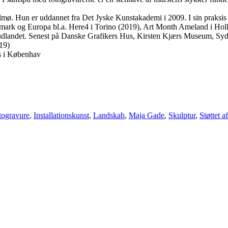
 Hun er uddannet fra Det Jyske Kunstakademi i 2009. I sin praksis fo
 Danmark og Europa bl.a. Here4 i Torino (2019), Art Month Ameland i Ho
k og udlandet. Senest på Danske Grafikers Hus, Kirsten Kjærs Museum, S
19)
s i Københav
togravure
,
Installationskunst
,
Landskab
,
Maja Gade
,
Skulptur
,
Støttet 