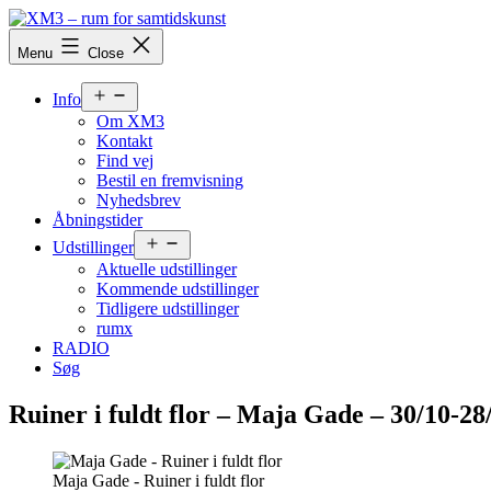
Skip
to
XM3
Menu
Close
content
-
rum
Open
for
Info
menu
samtidskunst
Om XM3
Kontakt
Find vej
Bestil en fremvisning
Nyhedsbrev
Åbningstider
Open
Udstillinger
menu
Aktuelle udstillinger
Kommende udstillinger
Tidligere udstillinger
rumx
RADIO
Søg
Ruiner i fuldt flor – Maja Gade – 30/10-28
Maja Gade - Ruiner i fuldt flor