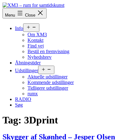
Skip
to
XM3
Menu
Close
content
-
rum
Open
for
Info
menu
samtidskunst
Om XM3
Kontakt
Find vej
Bestil en fremvisning
Nyhedsbrev
Åbningstider
Open
Udstillinger
menu
Aktuelle udstillinger
Kommende udstillinger
Tidligere udstillinger
rumx
RADIO
Søg
Tag:
3Dprint
Skygger af Skønhed – Jesper Olsen