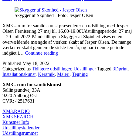
Skygger af Skønhed - Foto: Jesper Olsen
XM3 – rum for samtidskunst præsenterer en udstilling med Jesper
Olsen Fernisering 27 maj kl. 16.00-19.00Udstillingsperiode: 27 maj
– 29. juli 2022 På udstillingen Skygger af Skønhed vises en en
overvældende mængde af værker, skabt af Jesper Olsen. De mange
værker er skabt gennem de sidste fem år, og har i denne periode
Skygger
indgået i…
Continue reading
af
Published
May 18, 2022
Skønhed
Categorized as
Tidligere udstillinger
,
Udstillinger
Tagged
3Dprint
,
–
Installationskunst
,
Keramik
,
Maleri
,
Tegning
Jesper
Olsen
XM3 - rum for samtidskunst
Sallingsundvej 33A
9220 Aalborg Øst
CVR: 42517631
XM3.RADIO
XM3 SEARCH
Kunstner Info
Udstillingskalender
Udstillingsrummet