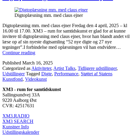
Digtoplæsning mm. med claus ejner
Digtoplæsning mm. med claus ejner Fredag den 4 april, 2025 – kl
16.00 til 17.00. XM3 – rum for samtidskunst er glad for at kunne
invitere til digtoplæsning med claus ejner, hvor han blandt andet vil
læse op af sin nyeste digtsamling “52 nye digte og 27 nye
tegninger”.I forbindelse med oplæsningen vil han endvidere…
Digtoplæsning
Continue reading
mm.
Published
March 16, 2025
med
Categorized as
Aktiviteter
,
Artist Talks
,
Tidligere udstillinger
,
claus
Udstillinger
Tagged
Digte
,
Performance
,
Støttet af Statens
ejner
Kunstfond
,
Videokunst
XM3 - rum for samtidskunst
Sallingsundvej 33A
9220 Aalborg Øst
CVR: 42517631
XM3.RADIO
XM3 SEARCH
Kunstner Info
Udstillingskalender