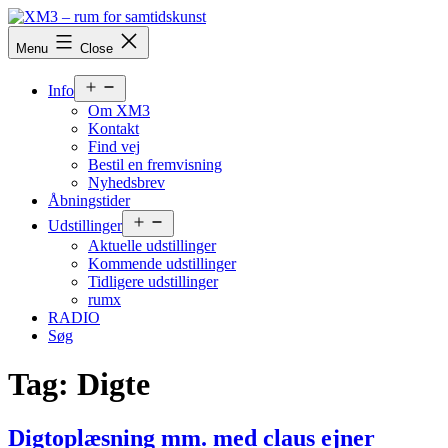
Skip
to
XM3
Menu
Close
content
-
rum
Open
for
Info
menu
samtidskunst
Om XM3
Kontakt
Find vej
Bestil en fremvisning
Nyhedsbrev
Åbningstider
Open
Udstillinger
menu
Aktuelle udstillinger
Kommende udstillinger
Tidligere udstillinger
rumx
RADIO
Søg
Tag:
Digte
Digtoplæsning mm. med claus ejner