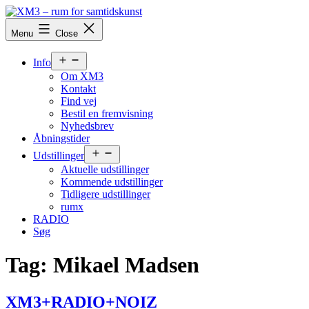
Skip
to
XM3
Menu
Close
content
-
rum
Open
for
Info
menu
samtidskunst
Om XM3
Kontakt
Find vej
Bestil en fremvisning
Nyhedsbrev
Åbningstider
Open
Udstillinger
menu
Aktuelle udstillinger
Kommende udstillinger
Tidligere udstillinger
rumx
RADIO
Søg
Tag:
Mikael Madsen
XM3+RADIO+NOIZ