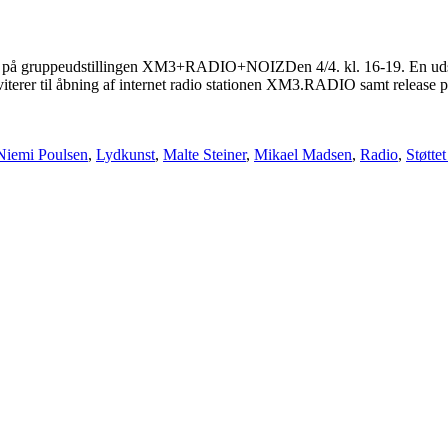
å gruppeudstillingen XM3+RADIO+NOIZDen 4/4. kl. 16-19. En udstillin
inviterer til åbning af internet radio stationen XM3.RADIO samt relea
Niemi Poulsen
,
Lydkunst
,
Malte Steiner
,
Mikael Madsen
,
Radio
,
Støtte