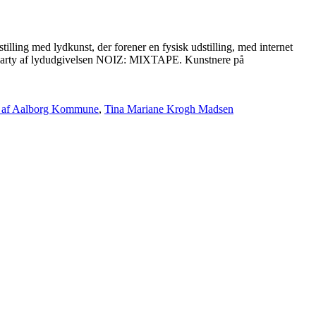
g med lydkunst, der forener en fysisk udstilling, med internet
se party af lydudgivelsen NOIZ: MIXTAPE. Kunstnere på
t af Aalborg Kommune
,
Tina Mariane Krogh Madsen