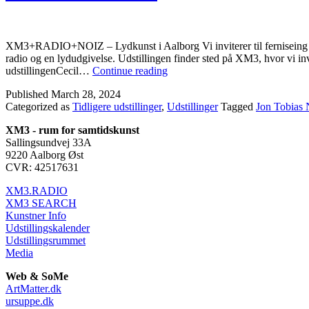
XM3+RADIO+NOIZ – Lydkunst i Aalborg Vi inviterer til ferniseing p
radio og en lydudgivelse. Udstillingen finder sted på XM3, hvor vi 
XM3+RADIO+NOIZ
udstillingenCecil…
Continue reading
Published
March 28, 2024
Categorized as
Tidligere udstillinger
,
Udstillinger
Tagged
Jon Tobias 
XM3 - rum for samtidskunst
Sallingsundvej 33A
9220 Aalborg Øst
CVR: 42517631
XM3.RADIO
XM3 SEARCH
Kunstner Info
Udstillingskalender
Udstillingsrummet
Media
Web & SoMe
ArtMatter.dk
ursuppe.dk